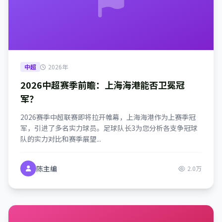
中超
2026年
2026中超赛季前瞻：上海海港能否卫冕冠
军？
2026赛季中超联赛即将拉开帷幕，上海海港作为上赛季冠
军，引进了多名实力球员。足球队长3为您分析各支争冠球
队的实力对比和赛季展望...
陈主编
2.0万