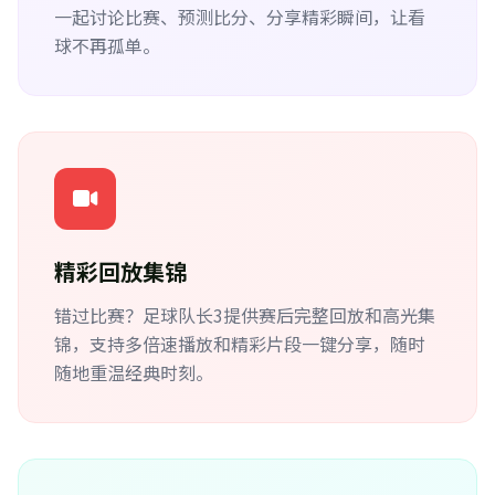
一起讨论比赛、预测比分、分享精彩瞬间，让看
球不再孤单。
精彩回放集锦
错过比赛？足球队长3提供赛后完整回放和高光集
锦，支持多倍速播放和精彩片段一键分享，随时
随地重温经典时刻。