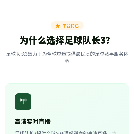
平台特色
为什么选择足球队长3？
足球队长3致力于为全球球迷提供最优质的足球赛事服务体
验
高清实时直播
足球队长3提供全球50+顶级联赛的高清直播，支