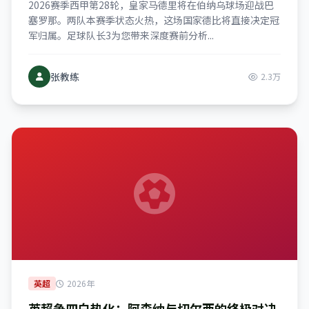
2026赛季西甲第28轮，皇家马德里将在伯纳乌球场迎战巴
塞罗那。两队本赛季状态火热，这场国家德比将直接决定冠
军归属。足球队长3为您带来深度赛前分析...
张教练
2.3万
英超
2026年
英超争四白热化：阿森纳与切尔西的终极对决