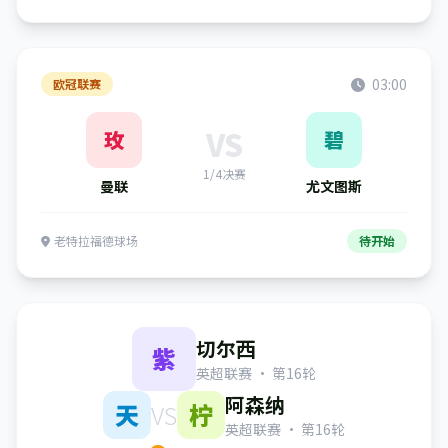
03:00
欧冠联赛
VS
玫
碧
1/4决赛
曼联
尤文图斯
老特拉福德球场
待开始
切尔西
紫
英超联赛 · 第16轮
阿森纳
天
VS
柠
英超联赛 · 第16轮