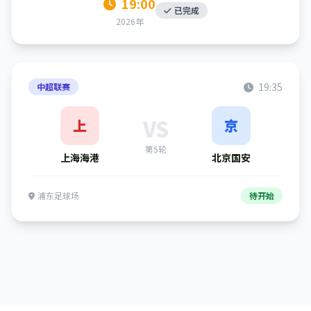
19:00
已完成
2026年
19:35
中超联赛
VS
上
京
第5轮
上海海港
北京国安
浦东足球场
待开始